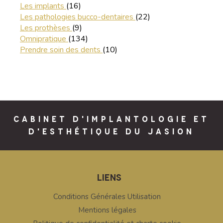
Articles Count
Les implants
(16)
Articles Count
Les pathologies bucco-dentaires
(22)
Articles Count
Les prothèses
(9)
Articles Count
Omnipratique
(134)
Articles Count
Prendre soin des dents
(10)
CABINET D'IMPLANTOLOGIE ET
D'ESTHÉTIQUE DU JASION
LIENS
Conditions Générales Utilisation
Mentions légales