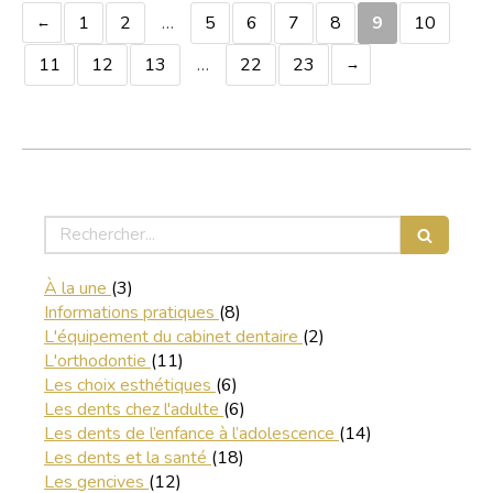
1
2
…
5
6
7
8
9
10
11
12
13
…
22
23
Rechercher
Articles Count
À la une
(3)
Articles Count
Informations pratiques
(8)
Articles Count
L'équipement du cabinet dentaire
(2)
Articles Count
L'orthodontie
(11)
Articles Count
Les choix esthétiques
(6)
Articles Count
Les dents chez l'adulte
(6)
Articles Count
Les dents de l’enfance à l’adolescence
(14)
Articles Count
Les dents et la santé
(18)
Articles Count
Les gencives
(12)