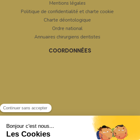
Mentions légales
Politique de confidentialité et charte cookie
Charte déontologique
Ordre national
Annuaires chirurgiens dentistes
COORDONNÉES