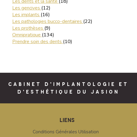
Articles Count
Les dents et la santé
(18)
Articles Count
Les gencives
(12)
Articles Count
Les implants
(16)
Articles Count
Les pathologies bucco-dentaires
(22)
Articles Count
Les prothèses
(9)
Articles Count
Omnipratique
(134)
Articles Count
Prendre soin des dents
(10)
CABINET D'IMPLANTOLOGIE ET
D'ESTHÉTIQUE DU JASION
LIENS
Conditions Générales Utilisation