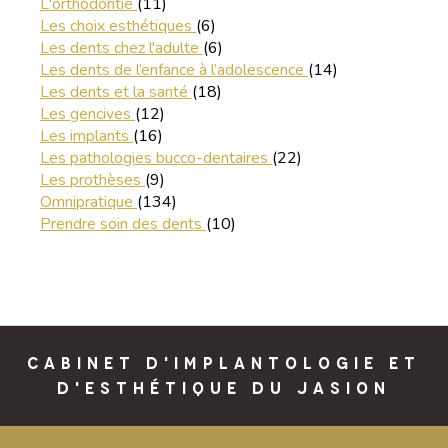
Articles Count
L'orthodontie
(11)
Articles Count
Les choix esthétiques
(6)
Articles Count
Les dents chez l'adulte
(6)
Articles Count
Les dents de l’enfance à l’adolescence
(14)
Articles Count
Les dents et la santé
(18)
Articles Count
Les gencives
(12)
Articles Count
Les implants
(16)
Articles Count
Les pathologies bucco-dentaires
(22)
Articles Count
Les prothèses
(9)
Articles Count
Omnipratique
(134)
Articles Count
Prendre soin des dents
(10)
CABINET D'IMPLANTOLOGIE ET
D'ESTHÉTIQUE DU JASION