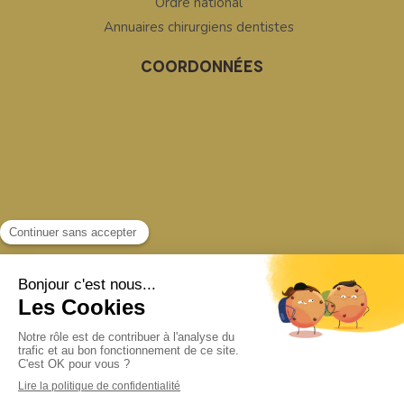
Ordre national
Annuaires chirurgiens dentistes
COORDONNÉES
RECHERCHER
Rechercher