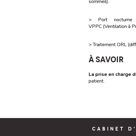
sommeil).
> Port nocturne d
VPPC (Ventilation à Pr
> Traitement ORL (diff
À SAVOIR
La prise en charge
patient.
CABINET D