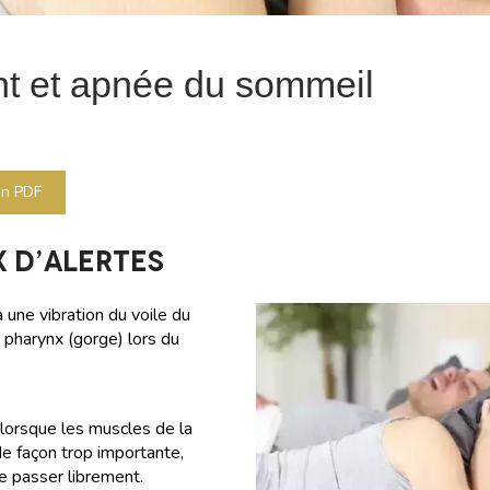
t et apnée du sommeil
on PDF
X D’ALERTES
 une vibration du voile du
u pharynx (gorge) lors du
lorsque les muscles de la
e façon trop importante,
de passer librement.