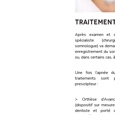
TRAITEMEN
Après examen et di
spécialiste (chirur
somnologue) va deman
enregistrement du somm
ou, dans certains cas, à 
Une fois l’apnée d
traitements sont
prescripteur :
> Orthèse d’Avan
(dispositif sur mesure
dentiste et porté 